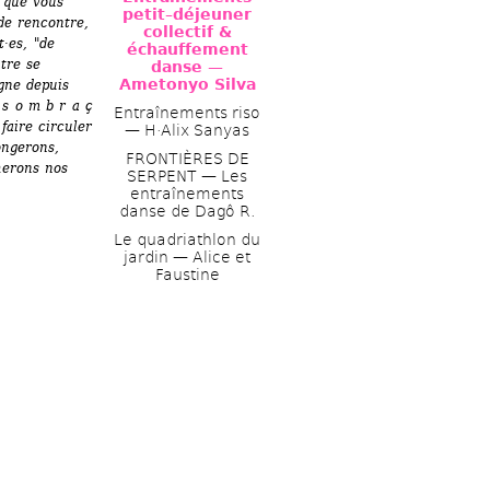
 que vous 
petit–déjeuner 
e rencontre, 
collectif & 
es, "de 
échauffement 
re se 
danse — 
Ametonyo Silva
ne depuis 
s o m b r a ç 
Entraînements riso 
aire circuler 
— H·Alix Sanyas
ngerons, 
FRONTIÈRES DE 
erons nos 
SERPENT — Les 
entraînements 
danse de Dagô R.
Le quadriathlon du 
jardin — Alice et 
Faustine