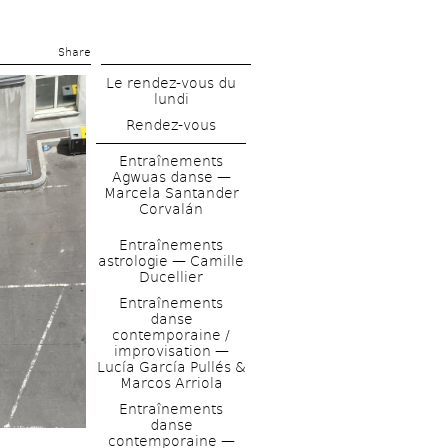
Share 
Le rendez-vous du 
lundi
Rendez-vous
Entraînements 
Agwuas danse — 
Marcela Santander 
Corvalán
Entraînements 
astrologie — Camille 
Ducellier 
Entraînements 
danse 
contemporaine / 
improvisation — 
Lucía García Pullés & 
Marcos Arriola
Entraînements 
danse 
contemporaine — 