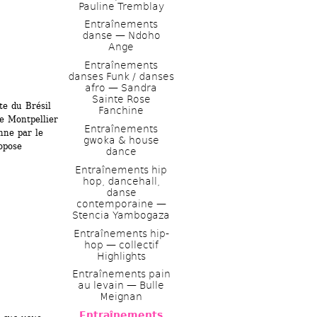
Pauline Tremblay
Entraînements 
danse — Ndoho 
Ange
Entraînements 
danses Funk / danses 
afro — Sandra 
Sainte Rose 
e du Brésil 
Fanchine
 Montpellier 
Entraînements 
ne par le 
gwoka & house 
pose 
dance 
Entraînements hip 
hop, dancehall, 
danse 
contemporaine — 
Stencia Yambogaza 
Entraînements hip-
hop — collectif 
Highlights
Entraînements pain 
au levain — Bulle 
Meignan
Entraînements 