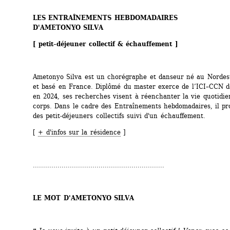
LES ENTRAÎNEMENTS HEBDOMADAIRES
D'AMETONYO SILVA
[ petit–déjeuner collectif & échauffement ]
Ametonyo Silva est un chorégraphe et danseur né au Nordest
et basé en France. Diplômé du master exerce de ­l’ICI–CCN de
en 2024, ses recherches visent à ­réenchanter la vie quotidien
corps. Dans le cadre des Entraînements hebdomadaires, il pro
des petit-déjeuners collectifs suivi d'un échauffement.
[ 
+ d'infos sur la résidence
]
................................................................
LE MOT D'AMETONYO SILVA