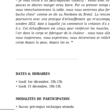
❝ 
Je vous invite à un petit-déjeuner collectif ! Venez avec ce
pouvez et désirez manger et/ou boire. Par ce premier temps d
nous
réenchantererons la table, nous nous sentirons plus fort·
bucho cheio" comme on dit au Nordeste du Brésil. La rencont
poursuivra avec une pratique d’échauffement qui m’accompag
octobre 2023, date à laquelle j'ai commencé la création d’a s 
ã o. Cet échauffement est conçu pour renforcer les muscles, f
l’air dans le corps et fabriquer de la chaleur : nous nous allo
nous inspirerons, nous expirerons, nous étirererons et relâch
corps depuis la peau, depuis les os
. ❞
................................................................
DATES & HORAIRES
• lundi 1er décembre, 10h-13h
• lundi 15 décembre, 10h-13h
MODALITÉS DE PARTICIPATION
• Aucun pré-requis technique attendu