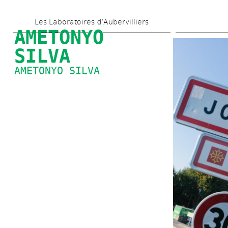
Aller 
Les Laboratoires d’Aubervilliers
au 
AMETONYO 
contenu 
SILVA
principal
AMETONYO SILVA