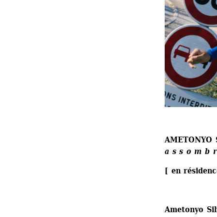
AMETONYO 
a s s o m b r
[ en résiden
Ametonyo Sil