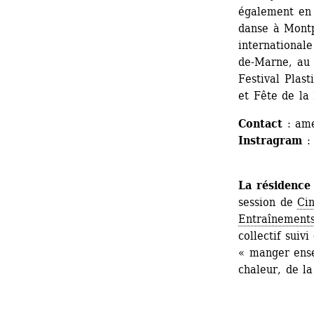
également en r
danse à Montp
international
de-Marne, au 
Festival Plast
et Fête de la
Contact
: ame
Instragram
:
La résidence
session de 
Ci
Entraînement
collectif suiv
« manger ensem
chaleur, de la