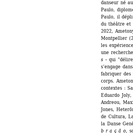
danseur né au
Paulo, diplom
Paulo, il dépli
du théâtre et 
2022, Ametony
Montpellier (2
les expérienc
une recherche
s
– qui "délire
s’engage dans 
fabriquer des
corps. Ametony
contextes : Sa
Eduardo Joly, 
Andreou, Maxi
Jones, Heterô
de Cultura, L
la Danse Genè
b r a ç ã o
, s