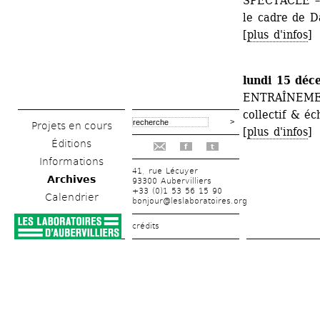
SPECTACLE – a
le cadre de D
[
plus d'infos
]
lundi 15 déc
ENTRAÎNEMEN
collectif & é
Projets en cours
[
plus d'infos
]
Éditions
f
t
Informations
41, rue Lécuyer
Archives
93300 Aubervilliers
+33 (0)1 53 56 15 90
Calendrier
bonjour@leslaboratoires.org
crédits