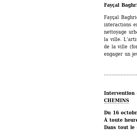
Fayçal Baghr
Fayçal Baghric
interactions e
nettoyage urba
la ville. L’ar
de la ville (f
engager un jeu
.....................
Intervention 
CHEMINS
Du 16 octob
À toute heure
Dans tout le 