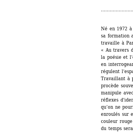
.....................
Né en 1972 à 
sa formation a
travaille à Par
« Au travers 
la poésie et l
en interrogean
régulent l'esp
Travaillant à 
procède souve
manipule avec
réflexes d'iden
qu’on ne pourr
enroulés sur e
couleur rouge 
du temps serai