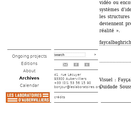
vidéo ou encor
systèmes d’id
les structures
deviennent pré
réalité ».
faycalbaghric
Ongoing projects
.....................
Editions
f
t
About
41, rue Lécuyer
Archives
93300 Aubervilliers
Visuel : Fayça
+33 (0)1 53 56 15 90
Calendar
Ouidade Sous
bonjour@leslaboratoires.org
crédits