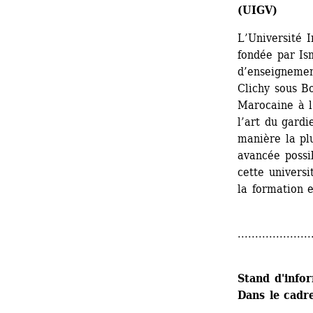
(UIGV)
L’Université I
fondée par Ism
d’enseignement
Clichy sous B
Marocaine à l
l’art du gardi
manière la pl
avancée possi
cette univers
la formation 
.....................
Stand d'info
Dans le cadre