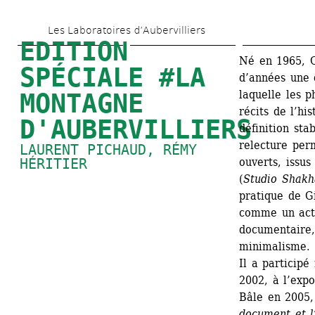
Skip 
Les Laboratoires d’Aubervilliers
to 
EDITION 
main 
Né en 1965, 
G
SPÉCIALE #LA 
d’années une 
content
laquelle les p
MONTAGNE 
récits de l’hi
D'AUBERVILLIERS
définition st
relecture per
LAURENT PICHAUD
, 
RÉMY 
HÉRITIER
ouverts, issus
(
Studio Shakh
pratique de 
G
comme un acte
documentaire,
minimalisme. 
Il a particip
2002, à l’expo
Bâle en 2005,
document et l