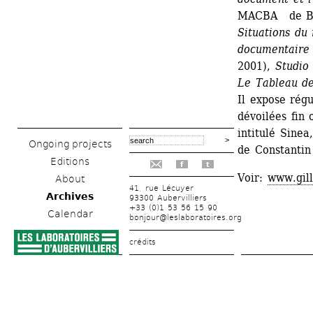
MACBA de Ba
Situations du 
documentaire
2001), 
Studio
Le Tableau de
Il expose rég
dévoilées fin 
intitulé Sinea
Ongoing projects
de Constantin
Editions
f
t
Voir: 
www.gill
About
41, rue Lécuyer
Archives
93300 Aubervilliers
+33 (0)1 53 56 15 90
Calendar
bonjour@leslaboratoires.org
crédits