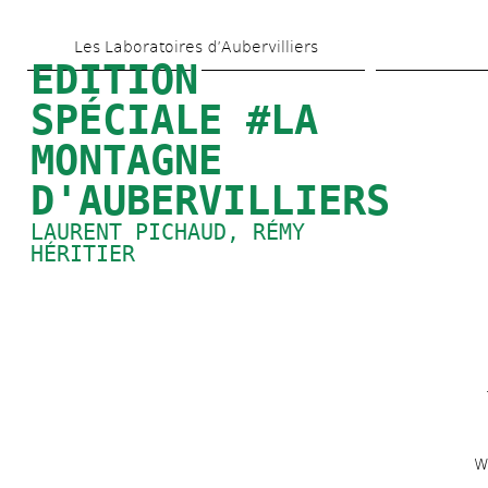
Skip 
Les Laboratoires d’Aubervilliers
to 
EDITION 
main 
SPÉCIALE #LA 
content
MONTAGNE 
D'AUBERVILLIERS
LAURENT PICHAUD
, 
RÉMY 
HÉRITIER
W