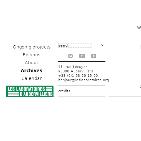
W
Ongoing projects
Editions
f
t
About
41, rue Lécuyer
Archives
93300 Aubervilliers
+33 (0)1 53 56 15 90
Calendar
bonjour@leslaboratoires.org
crédits