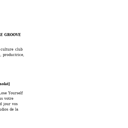
E GROOVE 
culture club 
, productrice, 
aoké]
ose Yourself 
 votre 
 jour vos 
dios de la 