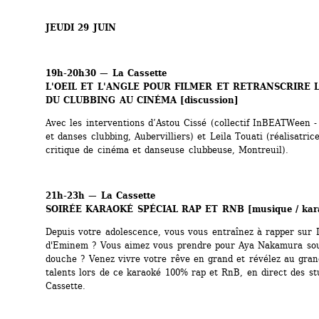
JEUDI 29 JUIN
19h-20h30
— La Cassette
L'OEIL ET L'ANGLE POUR FILMER ET RETRANSCRIRE L
DU CLUBBING AU CINÉMA
[discussion]
Avec les interventions d’Astou Cissé (collectif InBEATWeen - 
et danses clubbing, Aubervilliers) et Leila Touati (réalisatrice
critique de cinéma et danseuse clubbeuse, Montreuil).
21h-23h
— La Cassette
SOIRÉE KARAOKÉ SPÉCIAL RAP ET RNB 
[musique / kar
Depuis votre adolescence, vous vous entraînez à rapper sur L
d'Eminem ? Vous aimez vous prendre pour Aya Nakamura sous
douche ? Venez vivre votre rêve en grand et révélez au grand
talents lors de ce karaoké 100% rap et RnB, en direct des stu
Cassette.