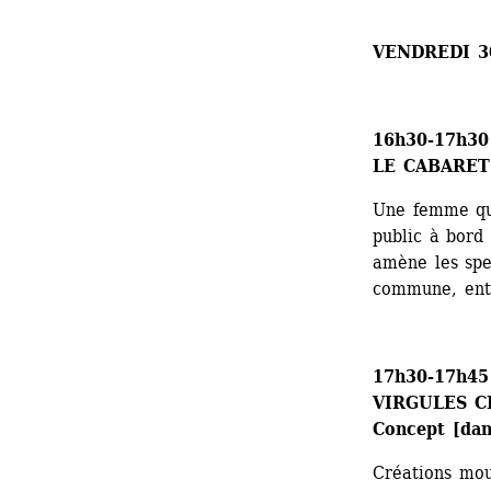
VENDREDI 3
16h30-17h30
LE CABARET 
Une femme qui
public à bord 
amène les spe
commune, entr
17h30-17h45
VIRGULES CH
Concept 
[dan
Créations mou