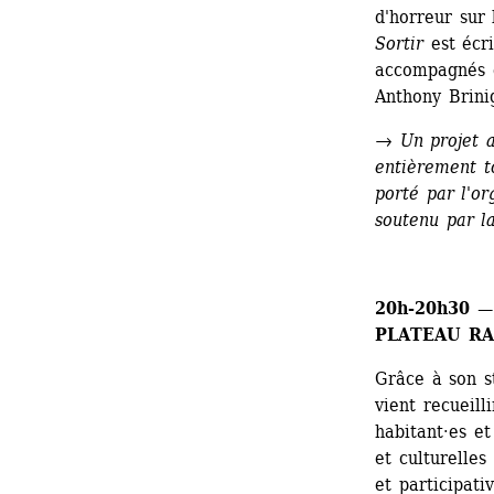
d'horreur sur 
Sortir
est
écri
accompagnés d
Anthony Brini
→ 
Un projet 
entièrement to
porté par l'o
soutenu par la
20h-20h30
— 
PLATEAU RAD
Grâce à son s
vient recueill
habitant·es et
et culturelles
et participat