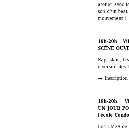
atelier avec l
son d’un beat
mouvement !
19h-20h —Vil
S
CÈNE OUVE
Rap, slam, be
diversité des 
→ Inscription
19h-20h
— Vil
UN JOUR POU
l'école Condo
Les CM2A de l