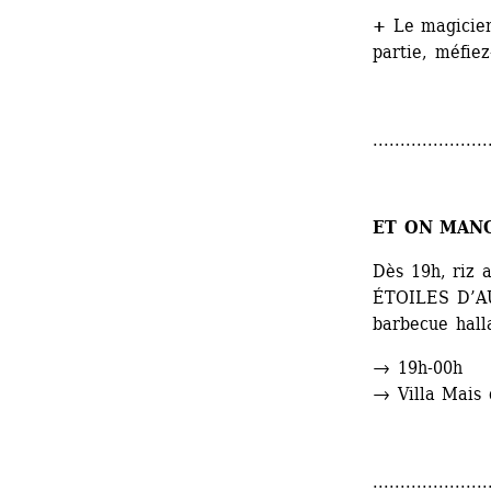
+
Le magicie
partie, méfiez
.....................
ET ON MANG
Dès 19h, riz 
ÉTOILES D’A
barbecue halla
→ 19h-00h
→ Villa Mais d
.....................