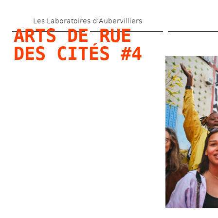
Skip 
Les Laboratoires d’Aubervilliers
to 
ARTS DE RUE 
main 
DES CITÉS #4
content