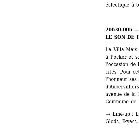
éclectique à 
20h30
-00h — 
LE SON DE 
La Villa Mais 
à Pocker et s
l'occasion de 
cités. Pour ce
l'honneur ses 
d'Aubervillier
avenue de la R
Commune de P
→ Line-up : 
Glods, Ikyass