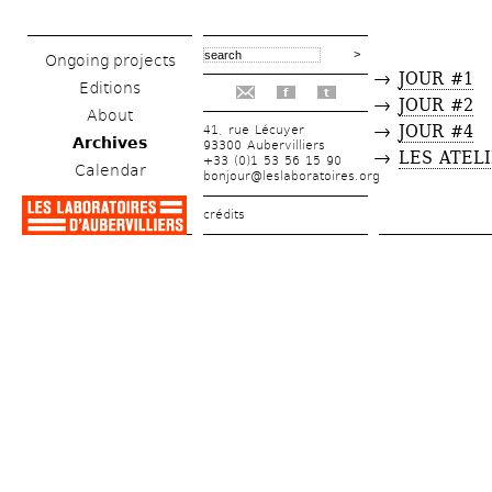
Ongoing projects
→ 
JOUR #1
Editions
f
t
→ 
JOUR #2
About
→ 
JOUR #4
41, rue Lécuyer
Archives
93300 Aubervilliers
→ 
LES ATEL
+33 (0)1 53 56 15 90
Calendar
bonjour@leslaboratoires.org
crédits