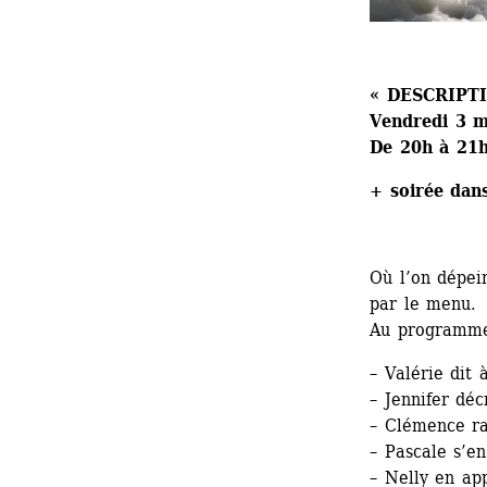
« DESCRIPT
Vendredi 3 m
De 20h à 21
+ soirée dan
Où l’on dépein
par le menu.
Au programme
– Valérie dit 
– Jennifer déc
– Clémence ra
– Pascale s’e
– Nelly en ap