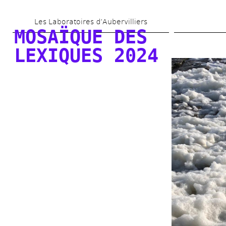
Skip 
Les Laboratoires d’Aubervilliers
to 
MOSAÏQUE DES 
main 
LEXIQUES 2024
content