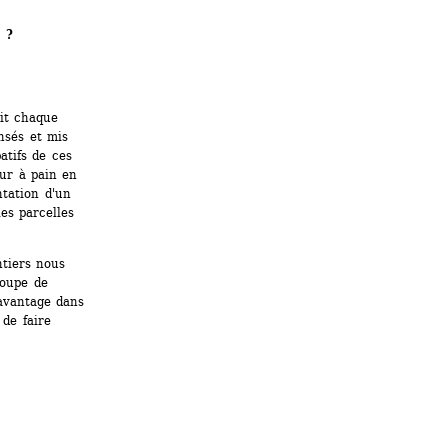
 ?
t chaque 
sés et mis 
tifs de ces 
ur à pain en 
tation d'un 
s parcelles 
tiers nous 
oupe de 
avantage dans 
de faire 