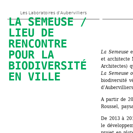
Skip 
Les Laboratoires d’Aubervilliers
to 
LA SEMEUSE / 
main 
LIEU DE 
content
RENCONTRE 
POUR LA 
La Semeuse
es
et architecte 
BIODIVERSITÉ 
Architectes) 
EN VILLE
La Semeuse ou
biodiversité vé
d’Aubervilliers
A partir de 20
Roussel, pays
De 2013 à 201
le développem
projet en 
plat