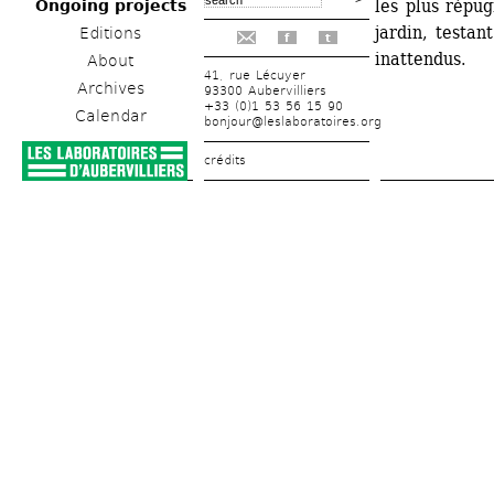
les plus répug
Ongoing projects
jardin, testant
Editions
f
t
inattendus.
About
41, rue Lécuyer
Archives
93300 Aubervilliers
+33 (0)1 53 56 15 90
Calendar
bonjour@leslaboratoires.org
crédits