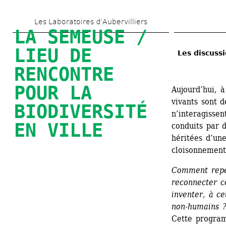
Skip 
Les Laboratoires d’Aubervilliers
to 
LA SEMEUSE / 
main 
LIEU DE 
Les discuss
content
RENCONTRE 
POUR LA 
Aujourd’hui, à 
vivants sont dé
BIODIVERSITÉ 
n’interagisse
EN VILLE
conduits par d
héritées d’une
cloisonnement
Comment repen
reconnecter co
inventer, à ce
non-humains ?
Cette program