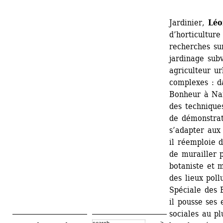
Jardinier, 
Léo
d’horticulture
recherches sur
jardinage subve
agriculteur urb
complexes : d
Bonheur à Nan
des techniques
de démonstrati
s’adapter aux 
il réemploie d
de murailler p
botaniste et 
des lieux poll
Spéciale des E
il pousse ses 
sociales au pl