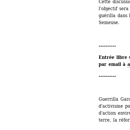
Cette discussi
l'objectif ser
guérilla dans 
Semeuse.
----------
Entrée libre 
par email à 
a
----------
Guerrilla Gar
d'activisme po
d'action envir
terre, la réfo