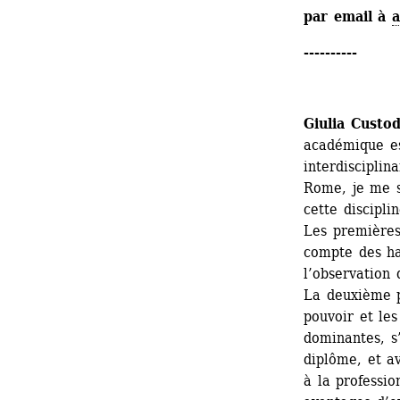
par email à 
a
----------
Giulia Custod
académique es
interdisciplin
Rome, je me su
cette discipli
Les premières
compte des ha
l’observation 
La deuxième p
pouvoir et les
dominantes, s’
diplôme, et av
à la professio