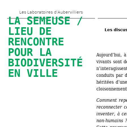
Skip 
Les Laboratoires d’Aubervilliers
to 
LA SEMEUSE / 
main 
LIEU DE 
Les discu
content
RENCONTRE 
POUR LA 
Aujourd’hui, à 
BIODIVERSITÉ 
vivants sont dé
n’interagisse
EN VILLE
conduits par d
héritées d’une
cloisonnement
Comment repen
reconnecter co
inventer, à ce
non-humains ?