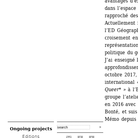
avantages d’ex
dans l’espace 
rapproché des
Actuellement 
l’ED Géograph
croisement en
représentation
politique du 
J’ai enseigné 
approfondissem
octobre 2017, 
international 
Queer* »
à l’E
groupe l’ateli
en 2016 avec 
Bonté, et suis
Mémo depuis 
Ongoing projects
Editions
f
t