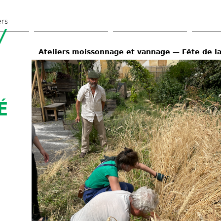
Skip 
to 
ers
 
main 
content
Ateliers moissonnage et vannage — Fête de l
 