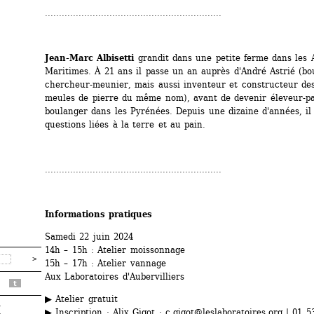
...............................................................
Jean-Marc Albisetti
grandit dans une petite ferme dans les A
Maritimes. À 21 ans il passe un an auprès d'André Astrié (bo
chercheur-meunier, mais aussi inventeur et constructeur des
meules de pierre du même nom), avant de devenir éleveur-p
boulanger dans les Pyrénées. Depuis une dizaine d'années, il t
questions liées à la terre et au pain. 
...............................................................
Informations pratiques
Samedi 22 juin 2024
14h – 15h : Atelier moissonnage
15h – 17h : Atelier vannage
Aux Laboratoires d'Aubervilliers
t
▶ Atelier gratuit
r
▶ Inscription : Alix Gigot : 
c.gigot@leslaboratoires.org
| 01 5