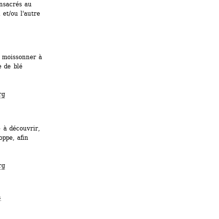
nsacrés au 
et/ou l'autre 
 moissonner à 
 de blé 
rg
 à découvrir, 
ppe, afin 
rg
n