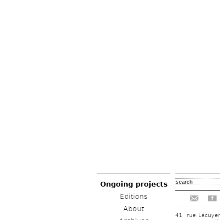
Ongoing projects
Editions
f
About
41, rue Lécuye