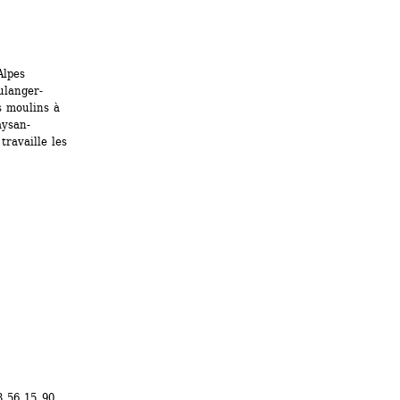
lpes 
ulanger-
 moulins à 
aysan-
ravaille les 
3 56 15 90