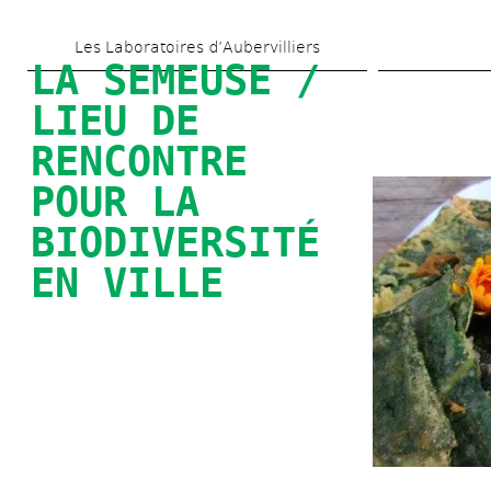
Skip 
Les Laboratoires d’Aubervilliers
to 
LA SEMEUSE / 
main 
LIEU DE 
content
RENCONTRE 
POUR LA 
BIODIVERSITÉ 
EN VILLE