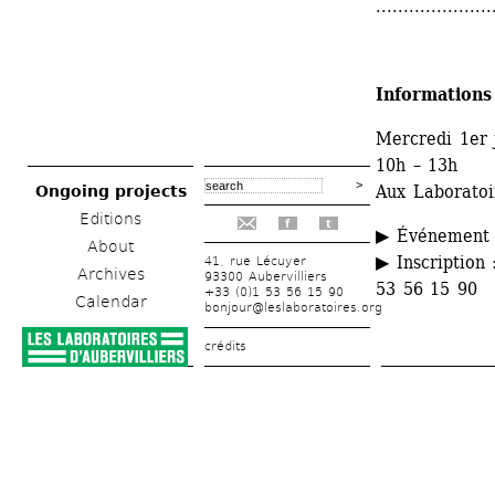
.....................
Informations
Mercredi 1er j
10h – 13h
Aux Laboratoir
Ongoing projects
Editions
f
t
▶ Événement 
About
▶ Inscription 
41, rue Lécuyer
Archives
93300 Aubervilliers
53 56 15 90
+33 (0)1 53 56 15 90
Calendar
bonjour@leslaboratoires.org
crédits