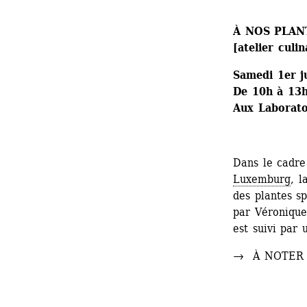
À NOS PLAN
[atelier culin
Samedi 1er ju
De 10h à 13
Aux Laboratoi
Dans le cadre
Luxemburg
, l
des plantes sp
par Véronique
est suivi par 
→ À NOTER : 