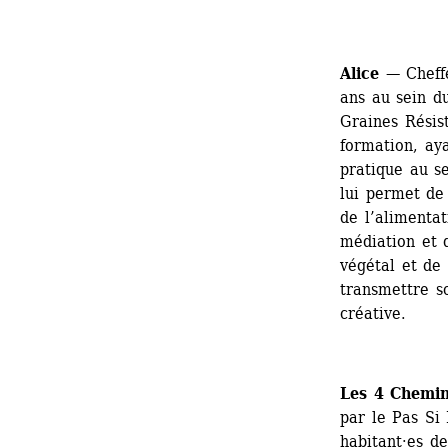
Alice
— Cheffe
ans au sein du
Graines Résist
formation, aya
pratique au se
lui permet de 
de l’alimentat
médiation et 
végétal et de 
transmettre s
créative.
Les 4 Chemin
par le Pas Si 
habitant·es de