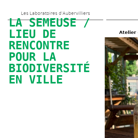
Skip 
Les Laboratoires d’Aubervilliers
to 
LA SEMEUSE / 
main 
LIEU DE 
Atelier
content
RENCONTRE 
POUR LA 
BIODIVERSITÉ 
EN VILLE