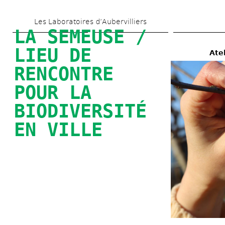
Skip 
Les Laboratoires d’Aubervilliers
to 
LA SEMEUSE / 
main 
LIEU DE 
Atel
content
RENCONTRE 
POUR LA 
BIODIVERSITÉ 
EN VILLE