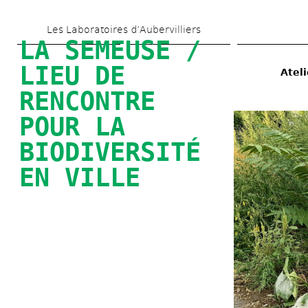
Skip 
Les Laboratoires d’Aubervilliers
to 
LA SEMEUSE / 
main 
LIEU DE 
Ateli
content
RENCONTRE 
POUR LA 
BIODIVERSITÉ 
EN VILLE