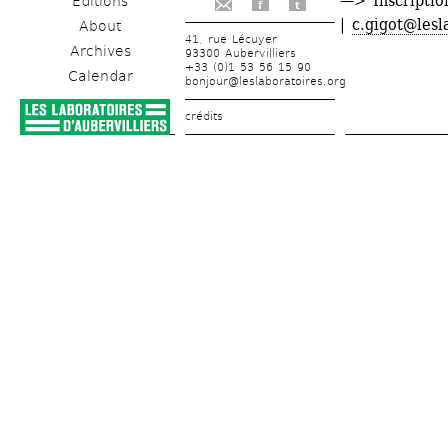
—> Inscriptio
Editions
f
t
| 
c.gigot@lesl
About
41, rue Lécuyer
Archives
93300 Aubervilliers
+33 (0)1 53 56 15 90
Calendar
bonjour@leslaboratoires.org
crédits