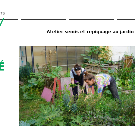
Skip 
to 
ers
 
main 
content
Atelier semis et repiquage au jardin
 