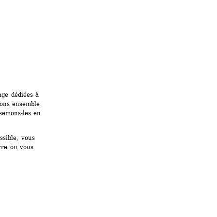
ge dédiées à 
sons ensemble 
semons-les en 
sible, vous 
rre on vous 