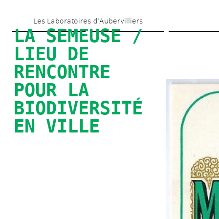
Skip 
Les Laboratoires d’Aubervilliers
to 
LA SEMEUSE / 
main 
LIEU DE 
content
RENCONTRE 
POUR LA 
BIODIVERSITÉ 
EN VILLE