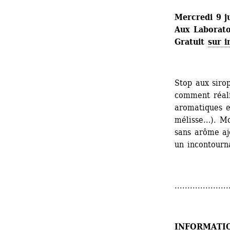
Mercredi 9 ju
Aux Laboratoi
Gratuit 
sur i
Stop aux sirop
comment réali
aromatiques e
mélisse…). Moi
sans arôme ajo
un incontourna
.....................
INFORMATI