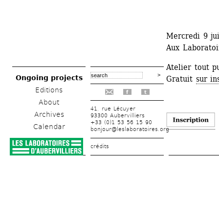
Mercredi 9 jui
Aux Laboratoir
Atelier tout 
Ongoing projects
Gratuit 
sur in
Editions
f
t
About
41, rue Lécuyer
Archives
93300 Aubervilliers
+33 (0)1 53 56 15 90
Calendar
bonjour@leslaboratoires.org
crédits