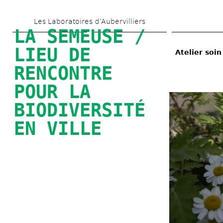
Skip 
Les Laboratoires d’Aubervilliers
to 
LA SEMEUSE / 
main 
LIEU DE 
Atelier soin
content
RENCONTRE 
POUR LA 
BIODIVERSITÉ 
EN VILLE