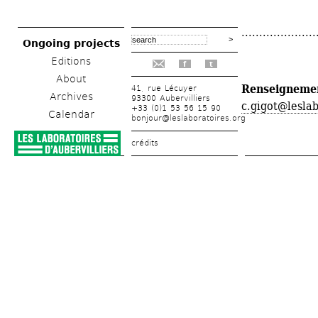
.....................
Ongoing projects
Editions
f
t
About
Renseignemen
41, rue Lécuyer
Archives
93300 Aubervilliers
c.gigot@leslab
+33 (0)1 53 56 15 90
Calendar
bonjour@leslaboratoires.org
crédits