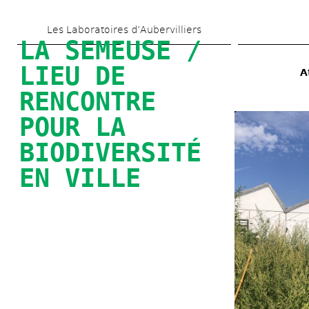
Skip 
Les Laboratoires d’Aubervilliers
to 
LA SEMEUSE / 
main 
LIEU DE 
A
content
RENCONTRE 
POUR LA 
BIODIVERSITÉ 
EN VILLE