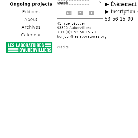
▶ 
Événement g
Ongoing projects
▶
Inscription :
Editions
f
t
53 56 15 90
About
41, rue Lécuyer
Archives
93300 Aubervilliers
+33 (0)1 53 56 15 90
Calendar
bonjour@leslaboratoires.org
crédits