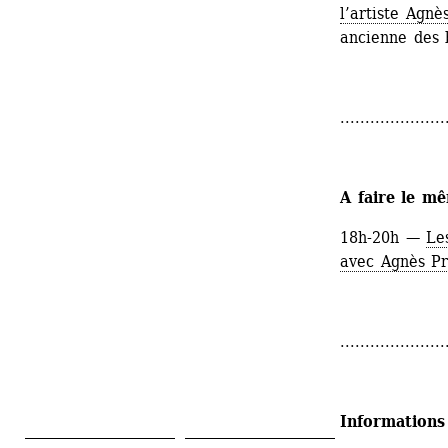
l’artiste Agnè
ancienne des b
.....................
A faire le mê
18h-20h — 
Le
avec Agnès Pr
.....................
Informations