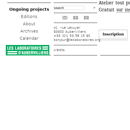
Atelier tout 
Ongoing projects
Gratuit 
sur in
Editions
f
t
About
41, rue Lécuyer
Archives
93300 Aubervilliers
+33 (0)1 53 56 15 90
Calendar
bonjour@leslaboratoires.org
crédits