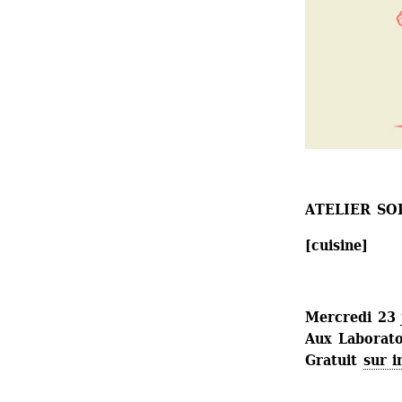
ATELIER SO
[cuisine]
Mercredi 23 j
Aux Laboratoi
Gratuit 
sur i