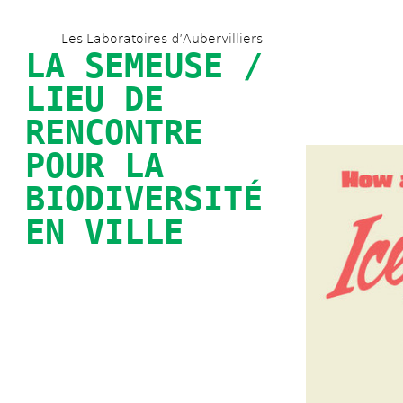
Skip 
Les Laboratoires d’Aubervilliers
to 
LA SEMEUSE / 
main 
LIEU DE 
content
RENCONTRE 
POUR LA 
BIODIVERSITÉ 
EN VILLE