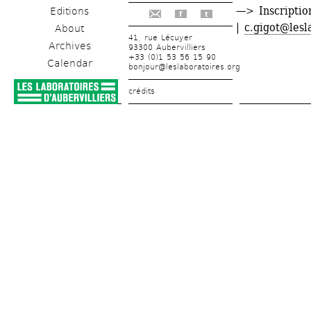
—> Inscriptio
Editions
f
t
| 
c.gigot@lesl
About
41, rue Lécuyer
Archives
93300 Aubervilliers
+33 (0)1 53 56 15 90
Calendar
bonjour@leslaboratoires.org
crédits