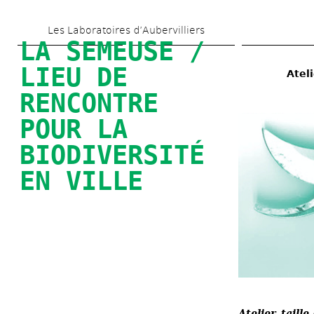
Skip 
Les Laboratoires d’Aubervilliers
to 
LA SEMEUSE / 
main 
LIEU DE 
Ateli
content
RENCONTRE 
POUR LA 
BIODIVERSITÉ 
EN VILLE
Atelier taill