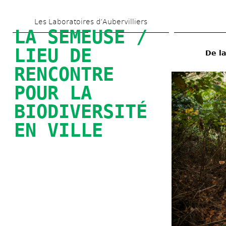
Skip 
Les Laboratoires d’Aubervilliers
to 
LA SEMEUSE / 
main 
LIEU DE 
De la
content
RENCONTRE 
POUR LA 
BIODIVERSITÉ 
EN VILLE