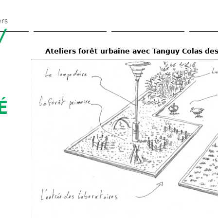
Skip 
to 
ers
 
main 
content
Ateliers forêt urbaine avec Tanguy Colas des
 