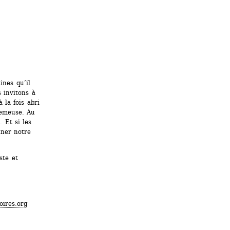
nes qu’il 
 invitons à 
la fois abri 
emeuse. Au 
 Et si les 
ner notre 
te et 
oires.org