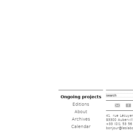
Ongoing projects
Editions
f
About
41, rue Lécuye
Archives
93300 Aubervill
+33 (0)1 53 56
Calendar
bonjour@leslabo