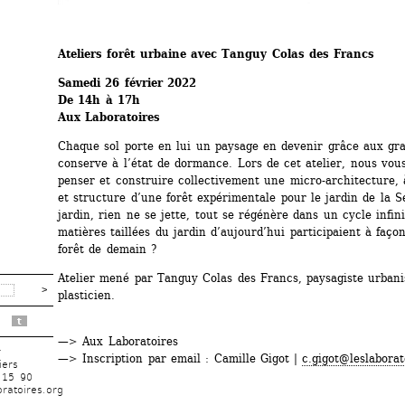
Ateliers forêt urbaine avec Tanguy Colas des Francs 
Samedi 26 février 2022
De 14h à 17h
Aux Laboratoires
Chaque sol porte en lui un paysage en devenir grâce aux grai
conserve à l’état de dormance. Lors de cet atelier, nous vous
penser et construire collectivement une micro-architecture, à 
et structure d’une forêt expérimentale pour le jardin de la S
jardin, rien ne se jette, tout se régénère dans un cycle infini.
matières taillées du jardin d’aujourd’hui participaient à façon
forêt de demain ?
Atelier mené par Tanguy Colas des Francs, paysagiste urbanis
plasticien.
t
—> Aux Laboratoires 
r
—> Inscription par email : Camille Gigot | 
c.gigot@leslaborat
iers
 15 90
ratoires.org