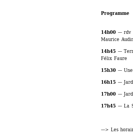
Programme
14h00
— rdv a
Maurice Audi
14h45
— Terre
Félix Faure
15h30
— Une o
16h15
— Jardi
17h00
— Jardi
17h45
— La S
—> Les horair