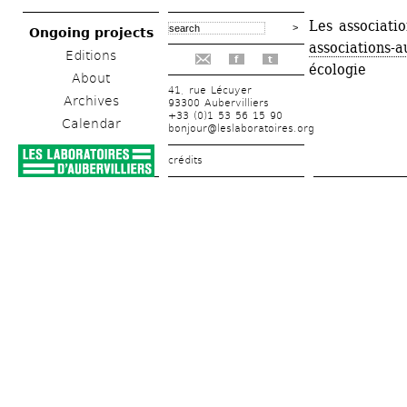
Les associatio
Ongoing projects
associations-au
Editions
f
t
écologie
About
41, rue Lécuyer
Archives
93300 Aubervilliers
+33 (0)1 53 56 15 90
Calendar
bonjour@leslaboratoires.org
crédits