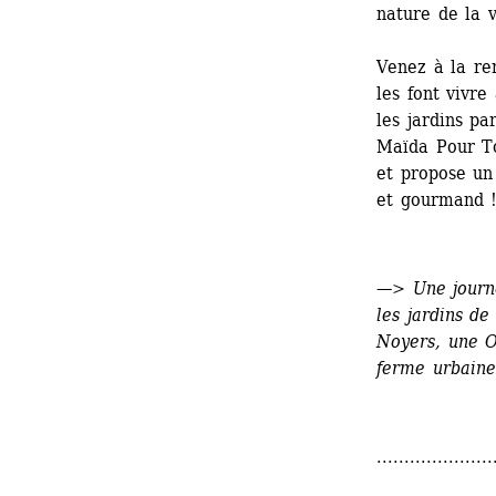
nature de la v
Venez à la ren
les font vivre
les jardins par
Maïda Pour To
et propose un
et gourmand 
—> 
Une journé
les jardins de
Noyers, une Oa
ferme urbaine
.....................