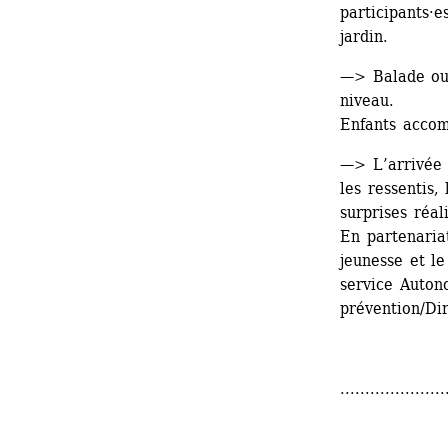
participants·e
jardin.
—> Balade ouv
niveau. 
Enfants accom
—> L’arrivée 
les ressentis,
surprises réal
En partenariat
jeunesse et le
service Autono
prévention/Dir
.....................