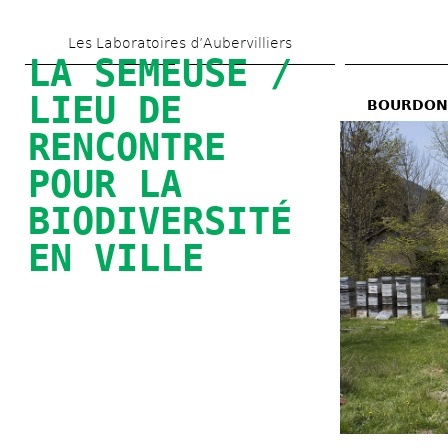
Skip 
Les Laboratoires d’Aubervilliers
to 
LA SEMEUSE / 
main 
LIEU DE 
BOURDONN
content
RENCONTRE 
POUR LA 
BIODIVERSITÉ 
EN VILLE