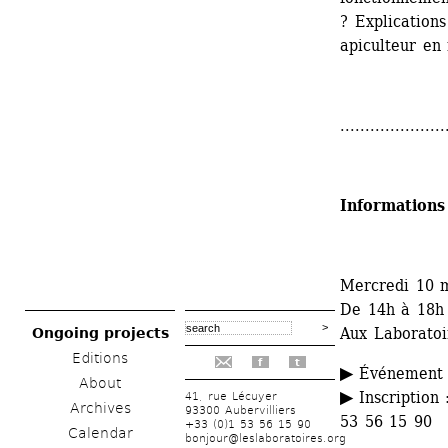
? Explications
apiculteur en
.....................
Informations
Mercredi 10 
De 14h à 18h
Aux Laboratoir
Ongoing projects
Editions
f
t
▶ 
Événement g
About
▶
Inscription :
41, rue Lécuyer
Archives
93300 Aubervilliers
53 56 15 90
+33 (0)1 53 56 15 90
Calendar
bonjour@leslaboratoires.org