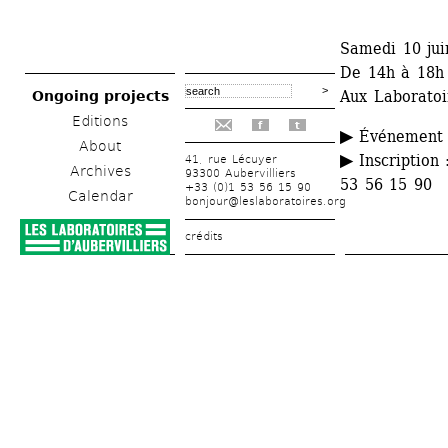
Samedi 10 jui
De 14h à 18h
Aux Laboratoir
Ongoing projects
Editions
f
t
▶ 
Événement g
About
▶
Inscription :
41, rue Lécuyer
Archives
93300 Aubervilliers
53 56 15 90
+33 (0)1 53 56 15 90
Calendar
bonjour@leslaboratoires.org
crédits