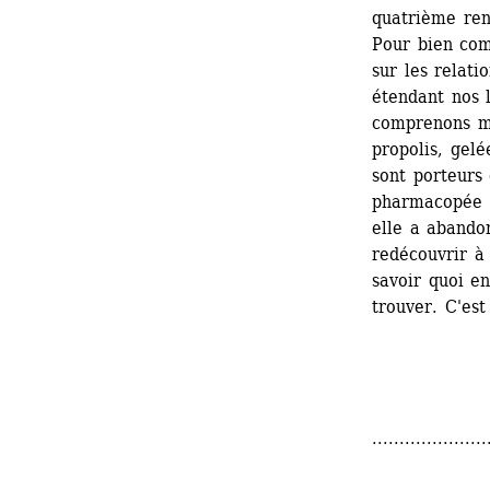
quatrième rend
Pour bien com
sur les relati
étendant nos l
comprenons mi
propolis, gelé
sont porteurs 
pharmacopée tr
elle a abandon
redécouvrir à 
savoir quoi e
trouver. C'est
.....................