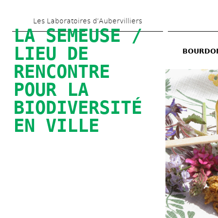
Skip 
Les Laboratoires d’Aubervilliers
to 
LA SEMEUSE / 
main 
LIEU DE 
BOURDONN
content
RENCONTRE 
POUR LA 
BIODIVERSITÉ 
EN VILLE