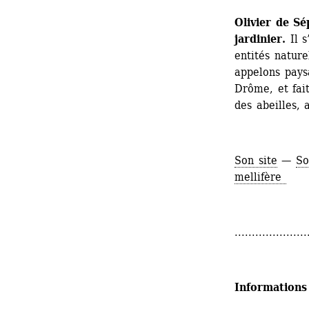
Olivier de Sép
jardinier. 
Il 
entités nature
appelons paysa
Drôme, et fait
des abeilles, 
Son site
— 
So
mellifère 
.....................
Informations