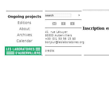
.....................
Ongoing projects
Editions
f
t
Inscription e
About
41, rue Lécuyer
Archives
93300 Aubervilliers
+33 (0)1 53 56 15 90
Calendar
bonjour@leslaboratoires.org
crédits