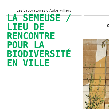
Skip 
Les Laboratoires d’Aubervilliers
to 
LA SEMEUSE / 
main 
LIEU DE 
content
RENCONTRE 
POUR LA 
BIODIVERSITÉ 
EN VILLE