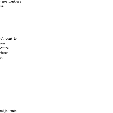
nos fruitiers 
sé.
", dont le 
ion 
duire 
iétés 
r. 
mi-journée 