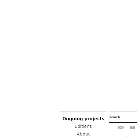
Ongoing projects
Editions
f
About