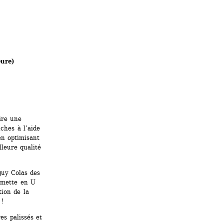
eure)
re une 
hes à l’aide 
n optimisant 
leure qualité 
uy Colas des 
lmette en U 
ion de la 
 !
es palissés et 