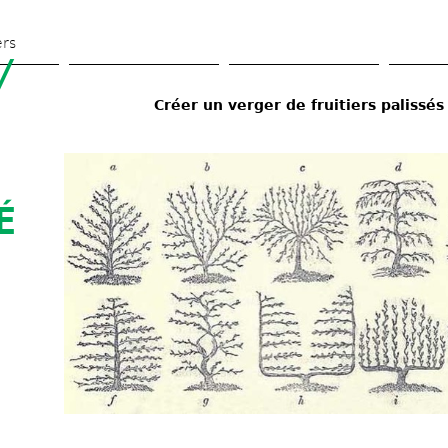
Skip 
to 
ers
 
main 
content
Créer un verger de fruitiers palissés
 