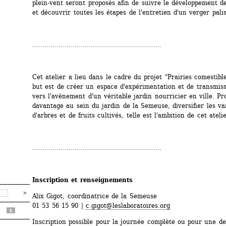
plein-vent seront proposés afin de suivre le développement de 
et découvrir toutes les étapes de l'entretien d'un verger palis
................................................................
Cet atelier a lieu dans le cadre du projet "Prairies comestibles
but est de créer un espace d'expérimentation et de transmiss
vers l'avènement d'un véritable jardin nourricier en ville. Pro
davantage au sein du jardin de la Semeuse, diversifier les var
d'arbres et de fruits cultivés, telle est l'ambition de cet atelie
................................................................
Inscription et renseignements
Alix Gigot, coordinatrice de la Semeuse
01 53 56 15 90 | 
c.gigot@leslaboratoires.org
t
Inscription possible pour la journée complète ou pour une de