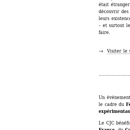
était étranger,
découvrir des 
leurs existenc
– et surtout l
faire.
→ 
Visiter le 
.....................
Un événement 
le cadre du 
F
expérimentau
Le CJC bénéfi
France
, du 
Co