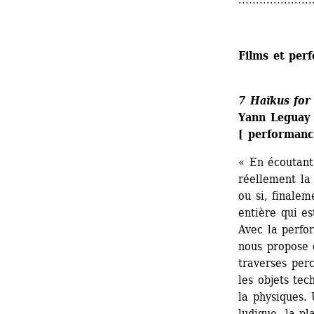
Films et per
7 Haïkus for
Yann Leguay 
[ performanc
« En écoutant
réellement la 
ou si, finalem
entière qui es
Avec la perfo
nous propose 
traverses perc
les objets tec
la physiques.
ludique, la pl