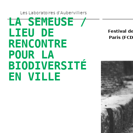
Skip 
Les Laboratoires d’Aubervilliers
to 
LA SEMEUSE / 
main 
LIEU DE 
Festival d
content
Paris (FCD
RENCONTRE 
POUR LA 
BIODIVERSITÉ 
EN VILLE