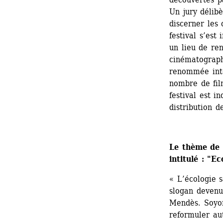
Un jury délib
discerner les 
festival s’est
un lieu de ren
cinématograph
renommée int
nombre de film
festival est i
distribution d
Le thème de c
intitulé : "E
« L’écologie s
slogan devenu 
Mendès. Soyon
reformuler aut