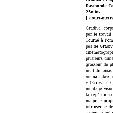
Raymonde Car
25mins
[ court-métr
Gradiva, corp
par le travail
Tourné à Pom
pas de Gradiva
cinématographi
plusieurs dime
grosseur de p
multidimension
animal, deveni
» (Erres, n° 6
montage visue
la répétition 
magique propr
intrinsèque d
suspendu qui 