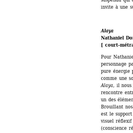
invite à une 
Alaya
Nathaniel Do
[ court-métr
Pour Nathanie
personnage pa
pure énergie 
comme une sou
Alaya
, il nous
rencontre entr
un des élément
Brouillant nos
est le support
visuel réflexi
(conscience ré