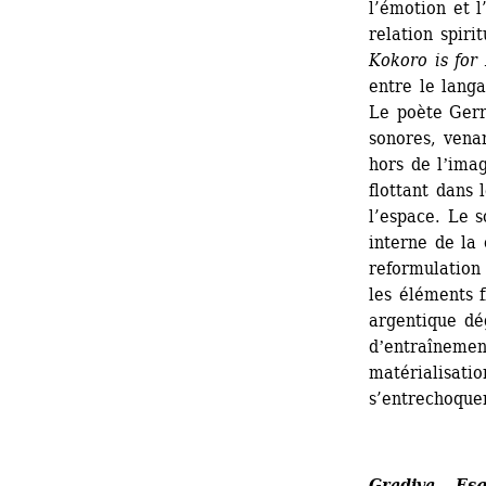
l’émotion et l
relation spiri
Kokoro is for
entre le langa
Le poète Gerry
sonores, venan
hors de lʼima
flottant dans 
l’espace. Le 
interne de la 
reformulation 
les éléments f
argentique d
dʼentraînement
matérialisatio
s’entrechoque
Gradiva - Esq