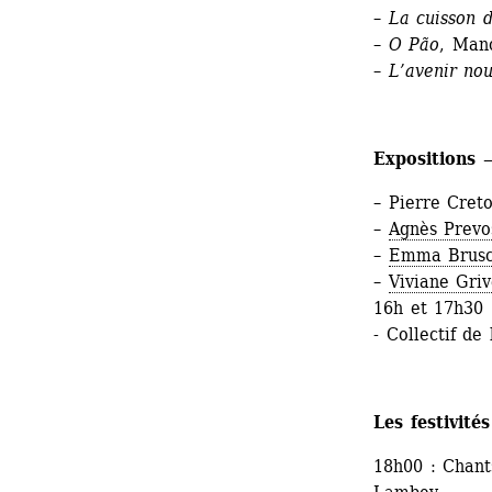
– La cuisson 
– O Pão
, Mano
– L’avenir nou
Expositions —
– Pierre Cret
– 
Agnès Prevo
– 
Emma Brusc
– 
Viviane Gri
16h et 17h30 
- Collectif d
Les festivités
18h00 : Chan