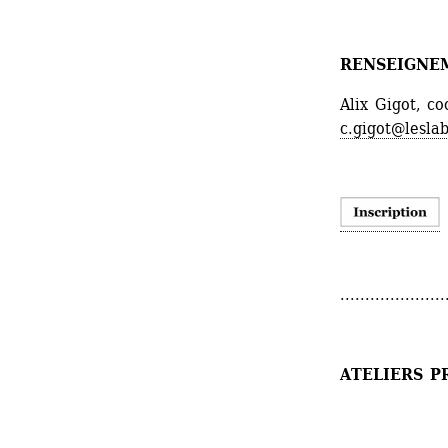
RENSEIGNE
Alix Gigot, c
c.gigot@leslab
.....................
ATELIERS P