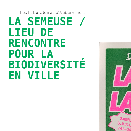
Skip 
Les Laboratoires d’Aubervilliers
to 
LA SEMEUSE / 
main 
LIEU DE 
content
RENCONTRE 
POUR LA 
BIODIVERSITÉ 
EN VILLE