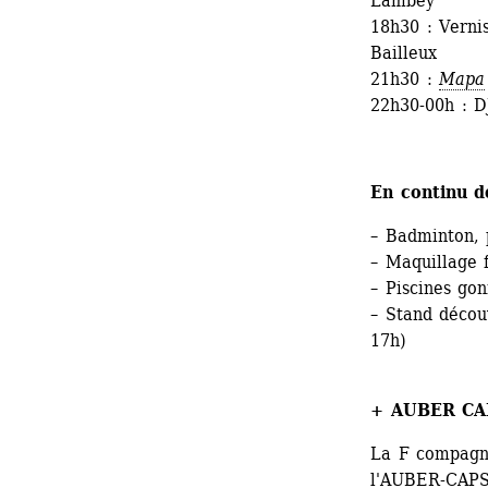
Lambey
18h30 : Verni
Bailleux
21h30 : 
Mapa
22h30-00h : D
En continu d
– Badminton, 
– Maquillage f
– Piscines gon
– Stand découv
17h)
+ AUBER CAP
La F compagnie
l'AUBER-CAPSU