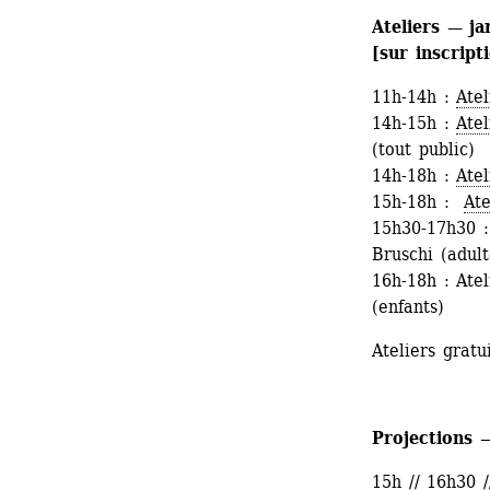
Ateliers — ja
[sur inscript
11h-14h : 
Atel
14h-15h : 
Ate
(tout public)
14h-18h : 
Atel
15h-18h : 
Ate
15h30-17h30 :
Bruschi (adult
16h-18h : Ate
(enfants)
Ateliers gratu
Projections 
15h // 16h30 