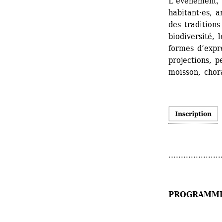
L’événement, f
habitant·es, ar
des traditions
biodiversité, l
formes d’expr
projections, p
moisson, chora
.....................
PROGRAMM