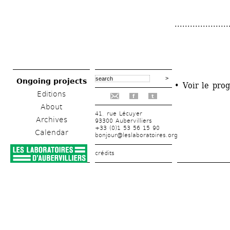
.....................
Ongoing projects
• Voir le pro
Editions
f
t
About
41, rue Lécuyer
Archives
93300 Aubervilliers
+33 (0)1 53 56 15 90
Calendar
bonjour@leslaboratoires.org
crédits