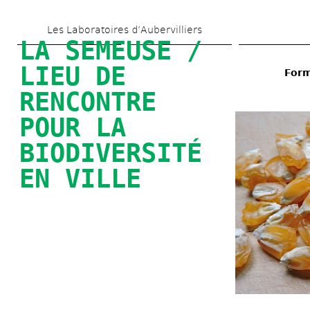
Skip 
Les Laboratoires d’Aubervilliers
to 
LA SEMEUSE / 
main 
LIEU DE 
Form
content
RENCONTRE 
POUR LA 
BIODIVERSITÉ 
EN VILLE