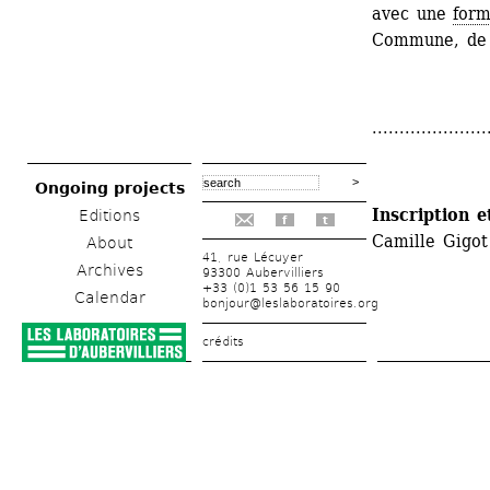
avec une 
form
Commune, de 
.....................
Ongoing projects
Inscription 
Editions
f
t
Camille Gigot
About
41, rue Lécuyer
Archives
93300 Aubervilliers
+33 (0)1 53 56 15 90
Calendar
bonjour@leslaboratoires.org
crédits