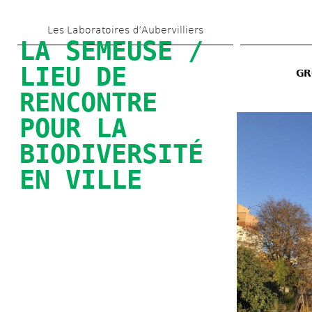
Skip 
Les Laboratoires d’Aubervilliers
to 
LA SEMEUSE / 
main 
LIEU DE 
GR
content
RENCONTRE 
POUR LA 
BIODIVERSITÉ 
EN VILLE