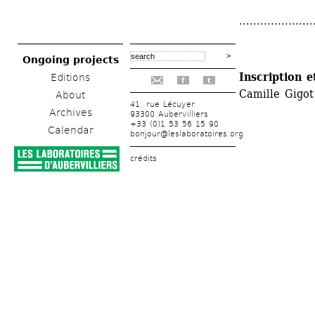
.....................
Ongoing projects
Inscription e
Editions
f
t
Camille Gigot
About
41, rue Lécuyer
Archives
93300 Aubervilliers
+33 (0)1 53 56 15 90
Calendar
bonjour@leslaboratoires.org
crédits