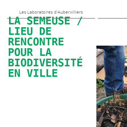
Skip 
Les Laboratoires d’Aubervilliers
to 
LA SEMEUSE / 
main 
LIEU DE 
content
RENCONTRE 
POUR LA 
BIODIVERSITÉ 
EN VILLE