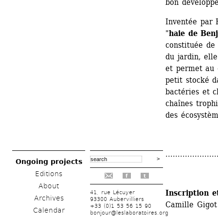
bon développe
Inventée par 
"
haie de Benj
constituée de 
du jardin, ell
et permet au 
petit stocké d
bactéries et 
chaînes trophi
des écosystèm
.....................
Ongoing projects
Editions
f
t
About
Inscription e
41, rue Lécuyer
Archives
93300 Aubervilliers
Camille Gigot
+33 (0)1 53 56 15 90
Calendar
bonjour@leslaboratoires.org