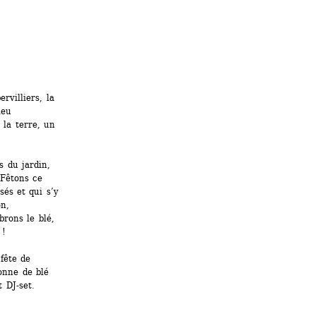
villiers, la 
eu 
la terre, un 
 du jardin, 
Fêtons ce 
és et qui s’y 
n, 
rons le blé, 
 !
ête de 
onne de blé 
 DJ-set.