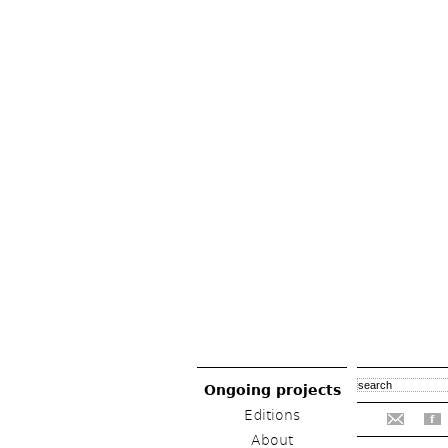
Ongoing projects
Editions
f
About