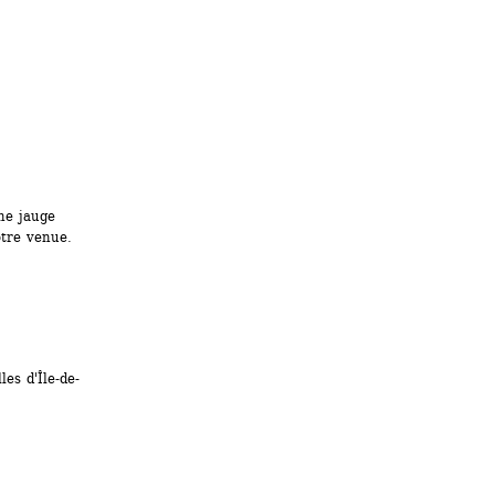
e jauge 
otre venue.
es d'Île-de-