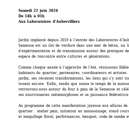
Samedi 22 juin 2024
De 14h à 01h
Aux Laboratoires d'Aubervilliers 
Jardin implanté depuis 2010 à l’entrée des Laboratoires d’Auber
Semeuse est un ilot de verdure dans une mer de béton, un li
d’expérimentation et de transmission autour des pratiques de 
espace de rencontre entre cultures et générations.
Comme chaque année à l’approche de l’été, réunissons fidèles
habitants du quartier, partenaires, coordinateurs et artistes. 
jardin, ses récentes transformations, les liens qui s’y sont tiss
tissent encore. Enfin, tandis que sonne le temps de la moisso
retrouvons-nous autour du four à pain de la Semeuse et céléb
ses nourrissantes métamorphoses et sa puissance fédératrice
Au programme de cette manifestation joyeuse aux allures de f
quartier : atelier pain, initiation au moissonnage, stand cour
et maquillage floral, performances, banquet, roda de samba et