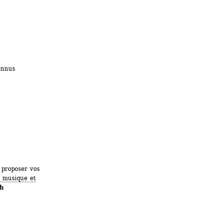
onnus
proposer vos 
r musique et 
8h