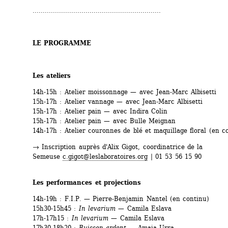
...............................................................
LE PROGRAMME
Les ateliers
14h-15h : Atelier moissonnage — avec Jean-Marc Albisetti
15h-17h : Atelier vannage — avec Jean-Marc Albisetti
15h-17h : Atelier pain — avec Indira Colin
15h-17h : Atelier pain — avec Bulle Meignan
14h-17h : Atelier couronnes de blé et maquillage floral (en c
→ Inscription auprès d'Alix Gigot, coordinatrice de la 
Semeuse 
c.gigot@leslaboratoires.org
| 01 53 56 15 90
Les performances et projections
14h-19h : F.I.P. — Pierre-Benjamin Nantel (en continu) 
15h30-15h45 : 
In levarium
— Camila Eslava
17h-17h15 : 
In levarium
— Camila Eslava
17h30-18h20 : 
Buisson ardent
— Amaia Urra