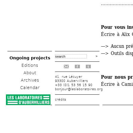
.....................
Pour vous ins
Écrire à Alix 
—> Aucun pré-
—> Outils dis
Ongoing projects
Editions
f
t
About
Pour nous pr
41, rue Lécuyer
Archives
93300 Aubervilliers
Écrire à Cami
+33 (0)1 53 56 15 90
Calendar
bonjour@leslaboratoires.org
crédits