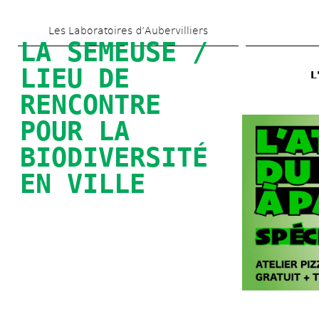
Skip 
Les Laboratoires d’Aubervilliers
to 
LA SEMEUSE / 
main 
LIEU DE 
L
content
RENCONTRE 
POUR LA 
BIODIVERSITÉ 
EN VILLE