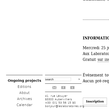
.....................
INFORMATI
Mercredi 25 j
Aux Laboratoir
Gratuit 
sur in
Événement tou
Ongoing projects
Aucun pré-requ
Editions
f
t
About
41, rue Lécuyer
Archives
93300 Aubervilliers
+33 (0)1 53 56 15 90
Calendar
bonjour@leslaboratoires.org