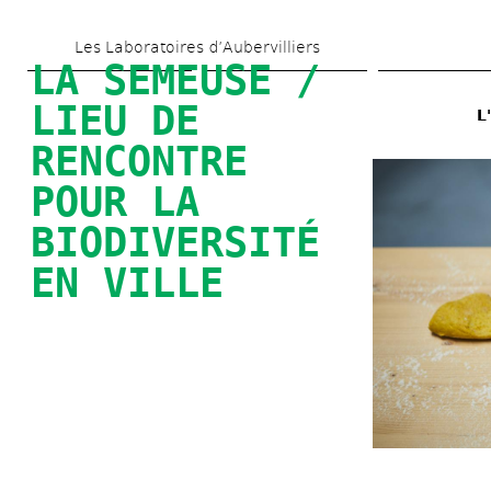
Skip 
Les Laboratoires d’Aubervilliers
to 
LA SEMEUSE / 
main 
LIEU DE 
L
content
RENCONTRE 
POUR LA 
BIODIVERSITÉ 
EN VILLE