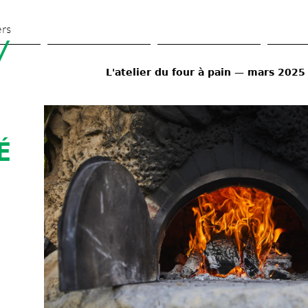
Skip 
to 
ers
 
main 
content
L'atelier du four à pain — mars 2025
 