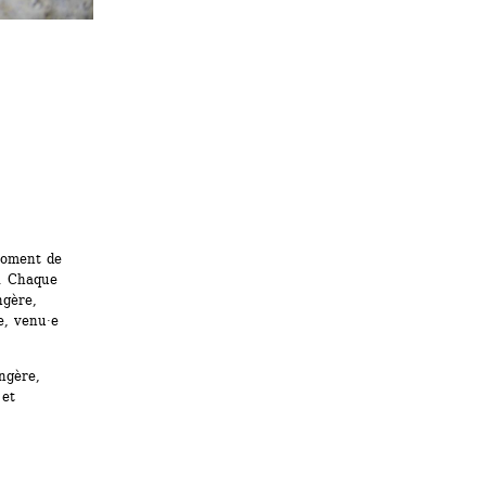
oment de 
. Chaque 
gère, 
, venu·e 
gère, 
et 