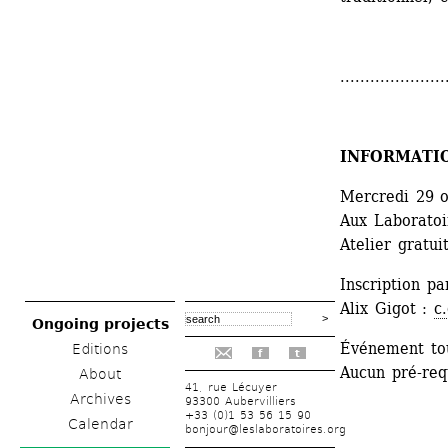
.....................
INFORMATI
Mercredi 29 o
Aux Laboratoir
Atelier gratui
Inscription pa
Alix Gigot : 
c
Ongoing projects
Événement tou
Editions
f
t
Aucun pré-requ
About
41, rue Lécuyer
Archives
93300 Aubervilliers
+33 (0)1 53 56 15 90
Calendar
bonjour@leslaboratoires.org