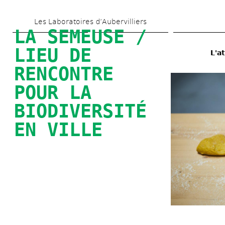
Skip 
Les Laboratoires d’Aubervilliers
to 
LA SEMEUSE / 
main 
LIEU DE 
L'a
content
RENCONTRE 
POUR LA 
BIODIVERSITÉ 
EN VILLE