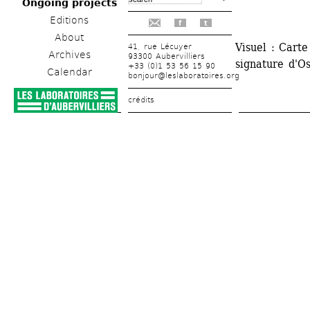
Ongoing projects
Editions
f
t
About
Visuel : Carte
41, rue Lécuyer
Archives
93300 Aubervilliers
signature d'O
+33 (0)1 53 56 15 90
Calendar
bonjour@leslaboratoires.org
crédits