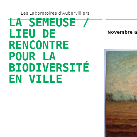
Skip 
Les Laboratoires d’Aubervilliers
to 
LA SEMEUSE / 
main 
LIEU DE 
Novembre au
content
RENCONTRE 
POUR LA 
BIODIVERSITÉ 
EN VILLE