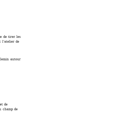
 de tirer les 
l’atelier de 
llemin autour 
t de 
du champ de 