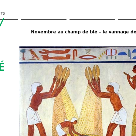
Skip 
to 
ers
 
main 
content
Novembre au champ de blé – le vannage de
 