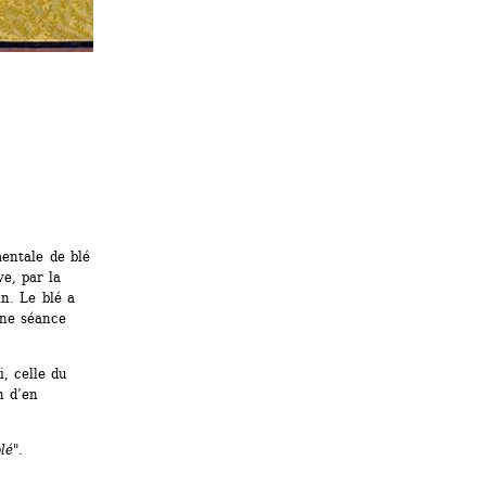
ntale de blé 
e, par la 
n. Le blé a 
ne séance 
, celle du 
 d’en 
lé".