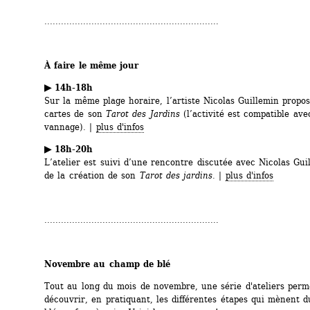
...............................................................
À faire le même jour
▶ 14h-18h 
Sur la même plage horaire, l’artiste Nicolas Guillemin propose
cartes de son 
Tarot des Jardins
(l’activité est compatible avec 
vannage). | 
plus d'infos
▶ 18h-20h
L’atelier est suivi d’une rencontre discutée avec Nicolas Gui
de la création de son 
Tarot des jardins
. | 
plus d'infos
...............................................................
Novembre au champ de blé 
Tout au long du mois de novembre, une série d'ateliers perme
découvrir, en pratiquant, les différentes étapes qui mènent 