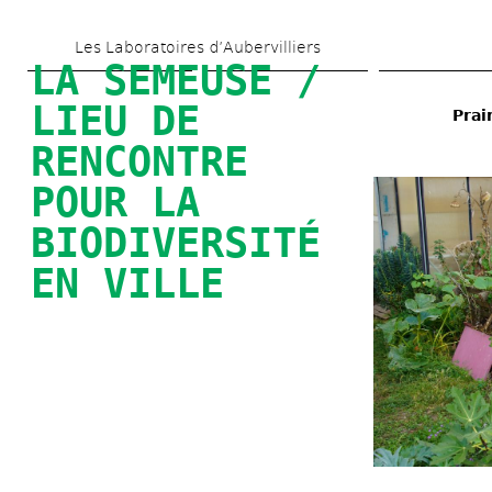
Skip 
Les Laboratoires d’Aubervilliers
to 
LA SEMEUSE / 
main 
LIEU DE 
Prai
content
RENCONTRE 
POUR LA 
BIODIVERSITÉ 
EN VILLE