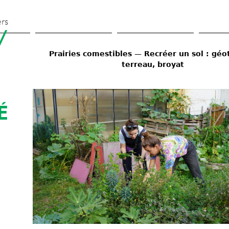
Skip 
to 
ers
 
main 
content
Prairies comestibles — Recréer un sol : géote
terreau, broyat
 