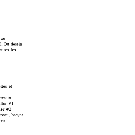
vue 
l. Du dessin 
utes les 
les et 
errain
ller #1
ler #2
rreau, broyat
re !