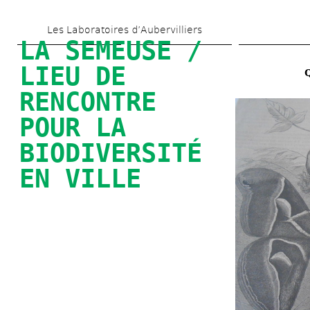
Skip 
Les Laboratoires d’Aubervilliers
to 
LA SEMEUSE / 
main 
LIEU DE 
Q
content
RENCONTRE 
POUR LA 
BIODIVERSITÉ 
EN VILLE