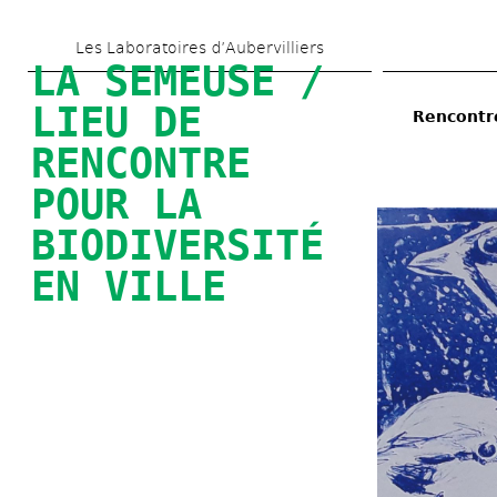
Skip 
Les Laboratoires d’Aubervilliers
to 
LA SEMEUSE / 
main 
LIEU DE 
Rencontre
content
RENCONTRE 
POUR LA 
BIODIVERSITÉ 
EN VILLE