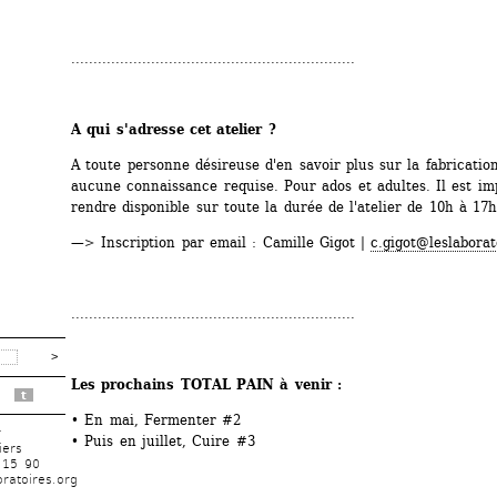
................................................................
A qui s'adresse cet atelier ?
A toute personne désireuse d'en savoir plus sur la fabrication
aucune connaissance requise. Pour ados et adultes. Il est imp
rendre disponible sur toute la durée de l'atelier de 10h à 17h
—> Inscription par email : Camille Gigot | 
c.gigot@leslaborat
................................................................
Les prochains TOTAL PAIN à venir :
t
• En mai, Fermenter #2
r
• Puis en juillet, Cuire #3
iers
 15 90
ratoires.org