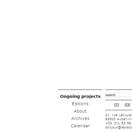
Ongoing projects
Editions
f
About
41, rue Lécuye
Archives
93300 Aubervill
+33 (0)1 53 56
Calendar
bonjour@leslabo