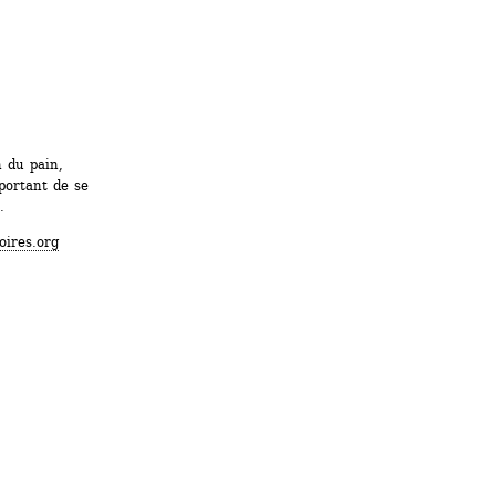
 du pain, 
ortant de se 
.
oires.org