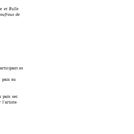
 et Bulle 
oufrous de 
rticipant.es 
 pain au 
u pain sec 
l’artiste 