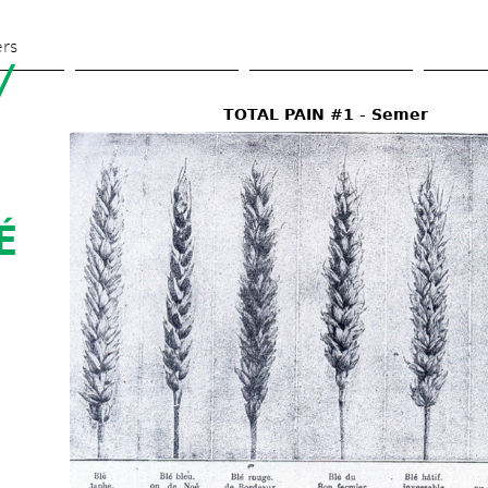
Skip 
to 
ers
 
main 
content
TOTAL PAIN #1 - Semer
 