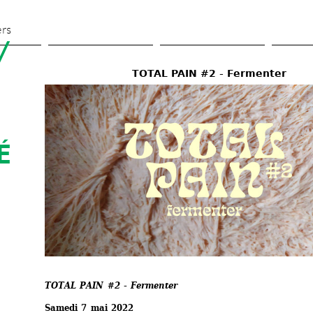
Skip 
to 
ers
 
main 
content
TOTAL PAIN #2 - Fermenter 
 
TOTAL PAIN #2 - Fermenter
Samedi 7 mai 2022