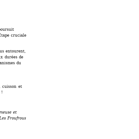
ursuit 
tape cruciale 
us entourent, 
ux durées de 
anismes du 
 cuisson et 
 ! 
meuse et 
Les Froufrous 