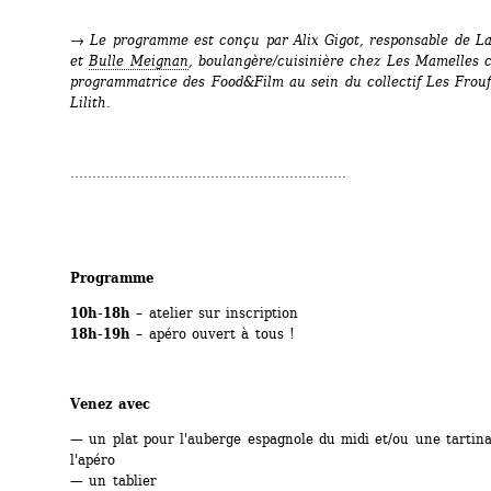
→
Le programme est conçu par Alix Gigot, responsable de L
et 
Bulle Meignan
, boulangère/cuisinière chez Les Mamelles c
programmatrice des Food&Film au sein du collectif Les Frouf
Lilith. 
...............................................................
Programme 
10h-18h
– atelier sur inscription
18h-19h
– apéro ouvert à tous !
Venez avec 
— un plat pour l'auberge espagnole du midi et/ou une tartina
l'apéro
— un tablier