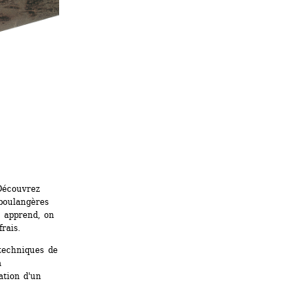
Découvrez 
boulangères 
apprend, on 
frais. 
echniques de 
 
ation d'un 